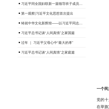
习近平同全国妇联新一届领导班子成员集体谈话
第一观察|习近平文化思想首次提出
铸就中华文化新辉煌——以习近平同志为核心的党中央引领宣传思想文化事业
习近平总书记谈“人间真情”之家国篇
过年 ｜ 习近平父母心中“最大的孝”
习近平总书记谈“人间真情”之家庭篇
一个民
党的十
在举旗