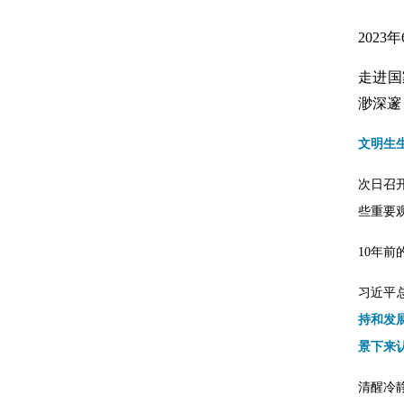
202
走进国
渺深邃
文明生
次日召
些重要
10年
习近平
持和发
景下来
清醒冷