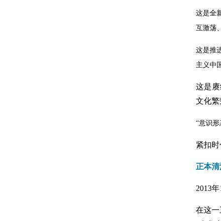
这是全
互激荡
这是推
主义中
这是赓
文化繁
“意识
紧扣时
正本清
201
在这一