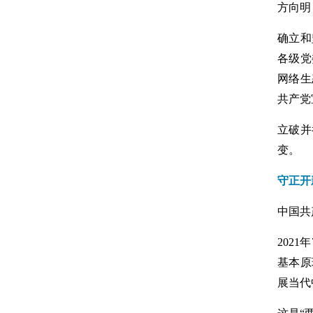
方向明
确立和
各级党
网络生
共产党
立破并
变。
守正开
中国共
202
基本原
展当代